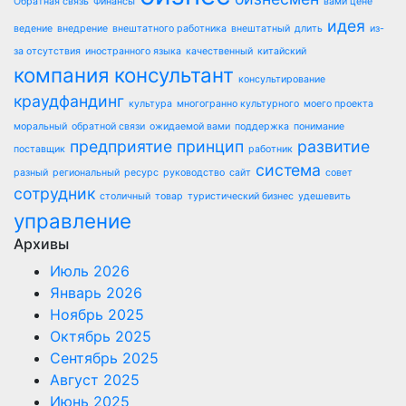
Обратная связь
Финансы
вами цене
идея
ведение
внедрение
внештатного работника
внештатный
длить
из-
за отсутствия
иностранного языка
качественный
китайский
компания
консультант
консультирование
краудфандинг
культура
многогранно культурного
моего проекта
моральный
обратной связи
ожидаемой вами
поддержка
понимание
предприятие
принцип
развитие
поставщик
работник
система
разный
региональный
ресурс
руководство
сайт
совет
сотрудник
столичный
товар
туристический бизнес
удешевить
управление
Архивы
Июль 2026
Январь 2026
Ноябрь 2025
Октябрь 2025
Сентябрь 2025
Август 2025
Июнь 2025