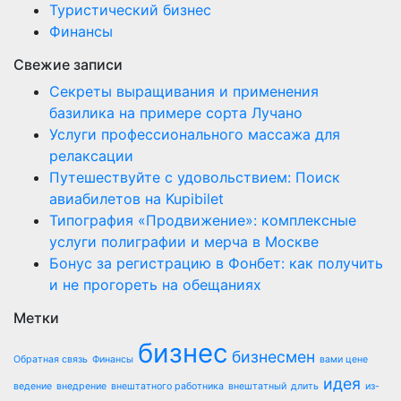
Туристический бизнес
Финансы
Свежие записи
Секреты выращивания и применения
базилика на примере сорта Лучано
Услуги профессионального массажа для
релаксации
Путешествуйте с удовольствием: Поиск
авиабилетов на Kupibilet
Типография «Продвижение»: комплексные
услуги полиграфии и мерча в Москве
Бонус за регистрацию в Фонбет: как получить
и не прогореть на обещаниях
Метки
бизнес
бизнесмен
Обратная связь
Финансы
вами цене
идея
ведение
внедрение
внештатного работника
внештатный
длить
из-