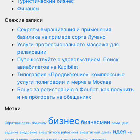
Туристический бизнес
Финансы
Свежие записи
Секреты выращивания и применения
базилика на примере сорта Лучано
Услуги профессионального массажа для
релаксации
Путешествуйте с удовольствием: Поиск
авиабилетов на Kupibilet
Типография «Продвижение»: комплексные
услуги полиграфии и мерча в Москве
Бонус за регистрацию в Фонбет: как получить
и не прогореть на обещаниях
Метки
бизнес
бизнесмен
Обратная связь
Финансы
вами цене
идея
ведение
внедрение
внештатного работника
внештатный
длить
из-