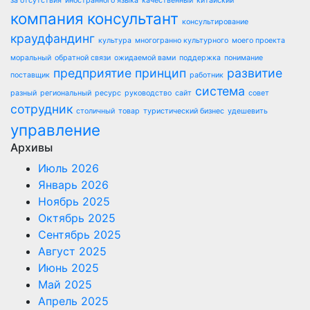
за отсутствия
иностранного языка
качественный
китайский
компания
консультант
консультирование
краудфандинг
культура
многогранно культурного
моего проекта
моральный
обратной связи
ожидаемой вами
поддержка
понимание
предприятие
принцип
развитие
поставщик
работник
система
разный
региональный
ресурс
руководство
сайт
совет
сотрудник
столичный
товар
туристический бизнес
удешевить
управление
Архивы
Июль 2026
Январь 2026
Ноябрь 2025
Октябрь 2025
Сентябрь 2025
Август 2025
Июнь 2025
Май 2025
Апрель 2025