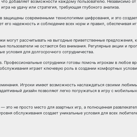
, что добавляет возможности каждому пользователю. Независимо от
 игра на удачу или стратегия, требующая глубокого анализа.
ков защищены современными технологиями шифрования, и это создае
ет его надежность и соблюдение всех норм и правил, обеспечивая и
ички могут рассчитывать на выгодные приветственные предложения, 
ные пользователи не остаются без внимания. Регулярные акции и пр
ые условия для долгосрочного сотрудничества.
в. Профессиональные сотрудники готовы помочь игрокам в любое вр
обслуживания играет ключевую роль в создании комфортных услови
упоминания. Игроки имеют возможность наслаждаться своими любим
адаптивный дизайн позволяют легко погружаться в игру с мобильных
— это не просто место для азартных игр, а полноценная развлекате
уровня обслуживания создает уникальные условия для всех любител