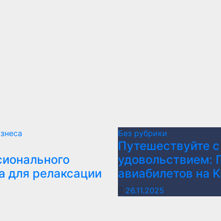
изнеса
Без рубрики
Путешествуйте с
сионального
удовольствием: 
 для релаксации
авиабилетов на Ku
26.11.2025