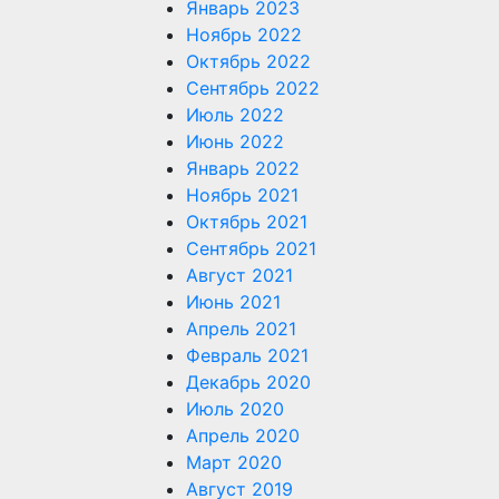
Январь 2023
Ноябрь 2022
Октябрь 2022
Сентябрь 2022
Июль 2022
Июнь 2022
Январь 2022
Ноябрь 2021
Октябрь 2021
Сентябрь 2021
Август 2021
Июнь 2021
Апрель 2021
Февраль 2021
Декабрь 2020
Июль 2020
Апрель 2020
Март 2020
Август 2019