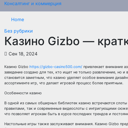
Перейти
Консалтинг и коммерция
к
содержимому
Home
Без рубрики
Казино Gizbo — крат
Сен 18, 2024
Казино Gizbo
https://gizbo-casino500.com/
привлекает внимание аз
заведение создано для тех, кто ищет не только развлечение, но и
становится заметным, что казино уделяет особое внимание дизай
ассортименте игр, что делает игровой процесс более приятным.
Особенности казино
В одной из самых обширных библиотек казино встречаются слоты 
правилами, так и современные видеослоты с интригующими сюжет
что позволяет игрокам быть в курсе последних трендов и постоянн
Настольные игры также заслуживают внимания. Казино Gizbo пред