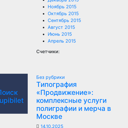
Ноябрь 2015
Октябрь 2015
Сентябрь 2015
Август 2015
Июнь 2015
Апрель 2015
Счетчики:
Без рубрики
Типография
Поиск
«Продвижение»:
pibilet
комплексные услуги
полиграфии и мерча в
Москве
14.10.2025