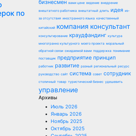
бизнесмен
о
вами цене
ведение
внедрение
идея
ерок по
внештатного работника
внештатный
длить
из-
за отсутствия
иностранного языка
качественный
компания
консультант
китайский
краудфандинг
консультирование
культура
многогранно культурного
моего проекта
моральный
обратной связи
ожидаемой вами
поддержка
понимание
предприятие
принцип
поставщик
развитие
работник
разный
региональный
ресурс
система
сотрудник
руководство
сайт
совет
столичный
товар
туристический бизнес
удешевить
управление
Архивы
Июль 2026
Январь 2026
Ноябрь 2025
Октябрь 2025
Сентябрь 2025