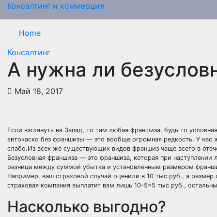
Перейти
Консалтинг и коммерция
к
содержимому
Home
Консалтинг
А нужна ли безуслов
Май 18, 2017
Если взглянуть на Запад, то там любая франшиза, будь то условна
автокаско без франшизы — это вообще огромная редкость. У нас ж
слабо.Из всех же существующих видов франшиз чаще всего в отеч
Безусловная франшиза — это франшиза, которая при наступлении л
разница между суммой убытка и установленным размером франш
Например, ваш страховой случай оценили в 10 тыс руб., а размер
страховая компания выплатит вам лишь 10-5=5 тыс руб., остальны
Насколько выгодно?