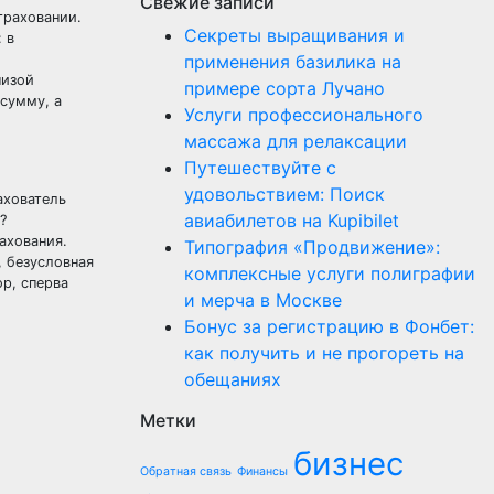
Свежие записи
траховании.
Секреты выращивания и
 в
применения базилика на
шизой
примере сорта Лучано
 сумму, а
Услуги профессионального
массажа для релаксации
Путешествуйте с
удовольствием: Поиск
ахователь
авиабилетов на Kupibilet
?
ахования.
Типография «Продвижение»:
, безусловная
комплексные услуги полиграфии
р, сперва
и мерча в Москве
Бонус за регистрацию в Фонбет:
как получить и не прогореть на
обещаниях
Метки
бизнес
Обратная связь
Финансы