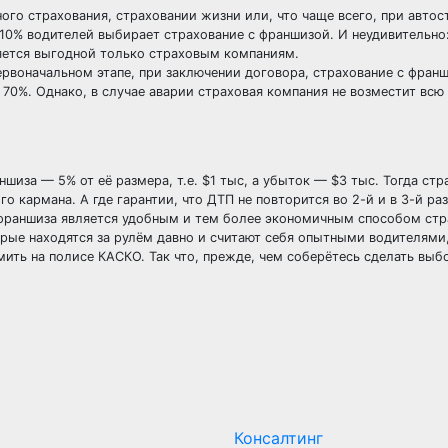
ого страхования, страховании жизни или, что чаще всего, при автос
10% водителей выбирает страхование с франшизой. И неудивительно:
яется выгодной только страховым компаниям.
первоначальном этапе, при заключении договора, страхование с фран
70%. Однако, в случае аварии страховая компания не возместит всю
шиза — 5% от её размера, т.е. $1 тыс, а убыток — $3 тыс. Тогда стр
го кармана. А где гарантии, что ДТП не повторится во 2-й и в 3-й раз
 франшиза является удобным и тем более экономичным способом стр
торые находятся за рулём давно и считают себя опытными водителями
ить на полисе КАСКО. Так что, прежде, чем соберётесь сделать выбо
Консалтинг