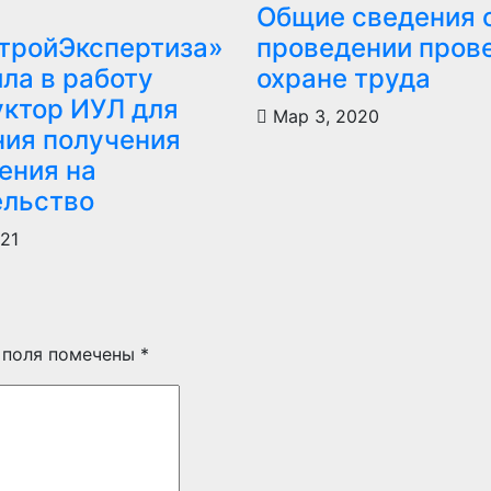
Общие сведения 
тройЭкспертиза»
проведении пров
ла в работу
охране труда
уктор ИУЛ для
Мар 3, 2020
ния получения
ения на
ельство
021
 поля помечены
*