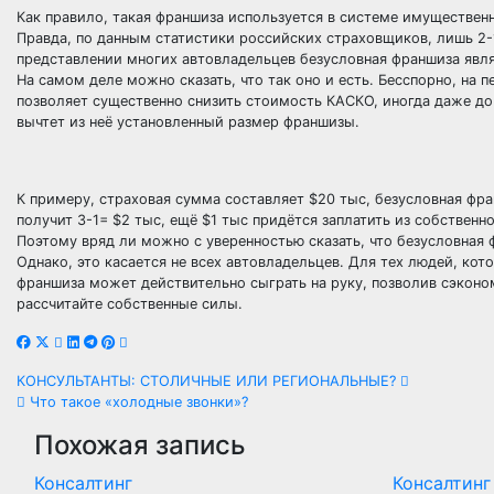
Как правило, такая франшиза используется в системе имущественн
Правда, по данным статистики российских страховщиков, лишь 2-
представлении многих автовладельцев безусловная франшиза явл
На самом деле можно сказать, что так оно и есть. Бесспорно, на 
позволяет существенно снизить стоимость КАСКО, иногда даже до 
вычтет из неё установленный размер франшизы.
К примеру, страховая сумма составляет $20 тыс, безусловная фран
получит 3-1= $2 тыс, ещё $1 тыс придётся заплатить из собственно
Поэтому вряд ли можно с уверенностью сказать, что безусловная
Однако, это касается не всех автовладельцев. Для тех людей, ко
франшиза может действительно сыграть на руку, позволив сэконом
рассчитайте собственные силы.
Навигация
КОНСУЛЬТАНТЫ: СТОЛИЧНЫЕ ИЛИ РЕГИОНАЛЬНЫЕ?
Что такое «холодные звонки»?
по
Похожая запись
записям
Консалтинг
Консалтинг