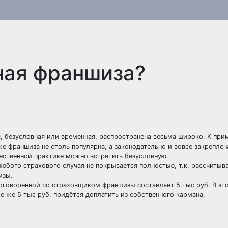
ная франшиза?
я, безусловная или временная, распространена весьма широко. К при
е франшиза не столь популярна, а законодательно и вовсе закрепле
ественной практике можно встретить безусловную.
юбого страхового случая не покрывается полностью, т.к. рассчитыва
изы.
 оговоренной со страховщиком франшизы составляет 5 тыс руб. В эт
е же 5 тыс руб. придётся доплатить из собственного кармана.