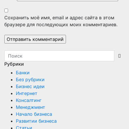
Сохранить моё имя, email и адрес сайта в этом
браузере для последующих моих комментариев.
Рубрики
Банки
Без рубрики
Бизнес идеи
Интернет
Консалтинг
Менеджмент
Начало бизнеса
Развитии бизнеса
Статьи