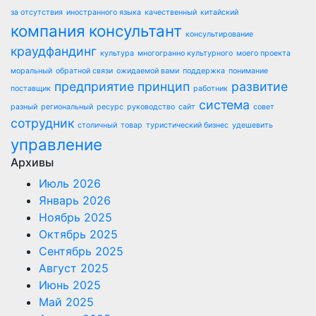
за отсутствия
иностранного языка
качественный
китайский
компания
консультант
консультирование
краудфандинг
культура
многогранно культурного
моего проекта
моральный
обратной связи
ожидаемой вами
поддержка
понимание
предприятие
принцип
развитие
поставщик
работник
система
разный
региональный
ресурс
руководство
сайт
совет
сотрудник
столичный
товар
туристический бизнес
удешевить
управление
Архивы
Июль 2026
Январь 2026
Ноябрь 2025
Октябрь 2025
Сентябрь 2025
Август 2025
Июнь 2025
Май 2025