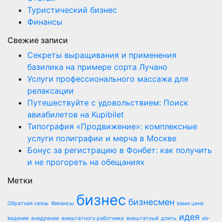
Туристический бизнес
Финансы
Свежие записи
Секреты выращивания и применения
базилика на примере сорта Лучано
Услуги профессионального массажа для
релаксации
Путешествуйте с удовольствием: Поиск
авиабилетов на Kupibilet
Типография «Продвижение»: комплексные
услуги полиграфии и мерча в Москве
Бонус за регистрацию в Фонбет: как получить
и не прогореть на обещаниях
Метки
бизнес
бизнесмен
Обратная связь
Финансы
вами цене
идея
ведение
внедрение
внештатного работника
внештатный
длить
из-