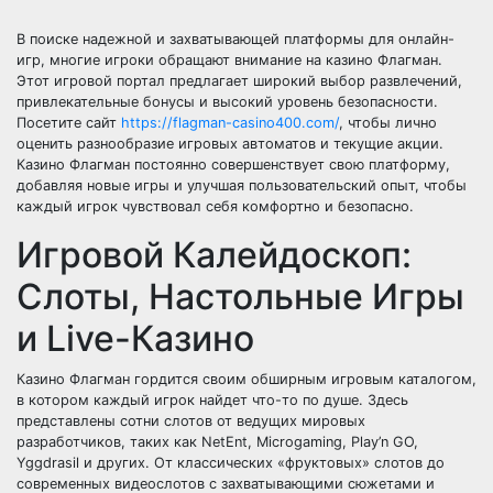
В поиске надежной и захватывающей платформы для онлайн-
игр, многие игроки обращают внимание на казино Флагман.
Этот игровой портал предлагает широкий выбор развлечений,
привлекательные бонусы и высокий уровень безопасности.
Посетите сайт
https://flagman-casino400.com/
, чтобы лично
оценить разнообразие игровых автоматов и текущие акции.
Казино Флагман постоянно совершенствует свою платформу,
добавляя новые игры и улучшая пользовательский опыт, чтобы
каждый игрок чувствовал себя комфортно и безопасно.
Игровой Калейдоскоп:
Слоты, Настольные Игры
и Live-Казино
Казино Флагман гордится своим обширным игровым каталогом,
в котором каждый игрок найдет что-то по душе. Здесь
представлены сотни слотов от ведущих мировых
разработчиков, таких как NetEnt, Microgaming, Play’n GO,
Yggdrasil и других. От классических «фруктовых» слотов до
современных видеослотов с захватывающими сюжетами и