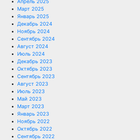
Апрель 2025
Март 2025
Январь 2025
Декабрь 2024
Ноябрь 2024
Сентябрь 2024
Август 2024
Июль 2024
Декабрь 2023
Октябрь 2023
Сентябрь 2023
Август 2023
Июль 2023
Май 2023
Март 2023
Январь 2023
Ноябрь 2022
Октябрь 2022
Сентябрь 2022