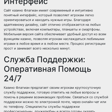
Интерфейс
Сайт казино Флагман имеет современный и интуитивно
понятный интерфейс, который позволяет игрокам легко
ориентироваться и находить нужные игры. Благодаря
адаптивному дизайну, сайт отлично отображается на любых
устройствах, включая компьютеры, планшеты и смартфоны.
Мобильная версия сайта обеспечивает удобный доступ ко всем
функциям казино, позволяя игрокам наслаждаться любимыми
играми в любое время и в любом месте. Процесс регистрации
прост и занимает всего несколько минут.
Служба Поддержки:
Оперативная Помощь
24/7
Казино Флагман предлагает своим игрокам круглосуточную
службу поддержки, готовую ответить на любые вопросы и
помочь в решении возникающих проблем. Связаться со службой
поддержки можно по электронной почте, через онлайн-чат или
по телефону. Специалисты службы поддержки
профессиональны, дружелюбны и всегда готовы оказать