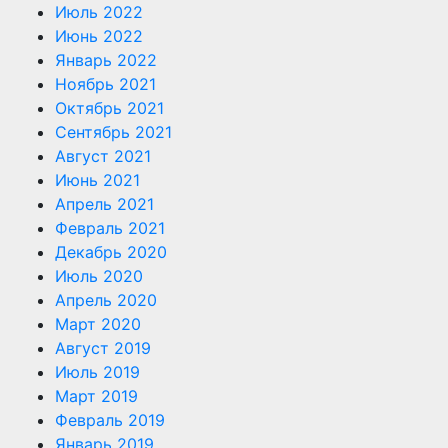
Июль 2022
Июнь 2022
Январь 2022
Ноябрь 2021
Октябрь 2021
Сентябрь 2021
Август 2021
Июнь 2021
Апрель 2021
Февраль 2021
Декабрь 2020
Июль 2020
Апрель 2020
Март 2020
Август 2019
Июль 2019
Март 2019
Февраль 2019
Январь 2019