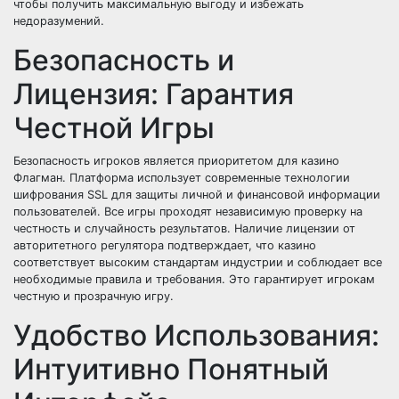
чтобы получить максимальную выгоду и избежать
недоразумений.
Безопасность и
Лицензия: Гарантия
Честной Игры
Безопасность игроков является приоритетом для казино
Флагман. Платформа использует современные технологии
шифрования SSL для защиты личной и финансовой информации
пользователей. Все игры проходят независимую проверку на
честность и случайность результатов. Наличие лицензии от
авторитетного регулятора подтверждает, что казино
соответствует высоким стандартам индустрии и соблюдает все
необходимые правила и требования. Это гарантирует игрокам
честную и прозрачную игру.
Удобство Использования:
Интуитивно Понятный